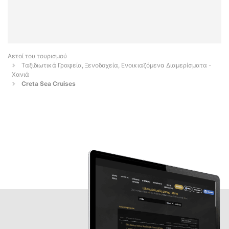
Αετοί του τουρισμού
Ταξιδιωτικά Γραφεία, Ξενοδοχεία, Ενοικιαζόμενα Διαμερίσματα -
Χανιά
Creta Sea Cruises