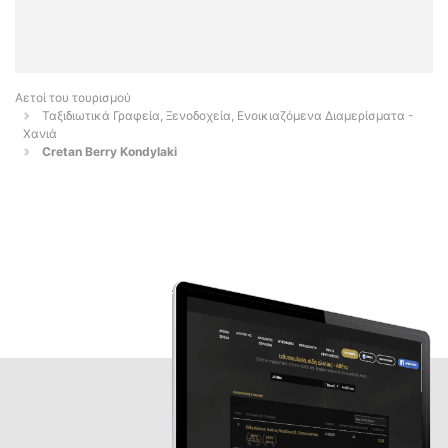
Αετοί του τουρισμού
Ταξιδιωτικά Γραφεία, Ξενοδοχεία, Ενοικιαζόμενα Διαμερίσματα -
Χανιά
Cretan Berry Kondylaki