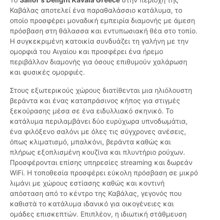
Καβάλας αποτελεί ένα παραθαλάσσιο κατάλυμα, το
οποίο προσφέρει μοναδική εμπειρία διαμονής με άμεση
πρόσβαση στη θάλασσα και εντυπωσιακή θέα στο τοπίο.
Η συγκεκριμένη κατοικία συνδυάζει τη γαλήνη με την
ομορφιά του Αιγαίου και προσφέρει ένα ήρεμο
περιβάλλον διαμονής για όσους επιθυμούν χαλάρωση
και φυσικές ομορφιές.
Στους εξωτερικούς χώρους διατίθενται μια ηλιόλουστη
βεράντα και ένας καταπράσινος κήπος για στιγμές
ξεκούρασης μέσα σε ένα ειδυλλιακό σκηνικό. Το
κατάλυμα περιλαμβάνει δύο ευρύχωρα υπνοδωμάτια,
ένα φιλόξενο σαλόνι με όλες τις σύγχρονες ανέσεις,
όπως κλιματισμό, μπαλκόνι, βεράντα καθώς και
πλήρως εξοπλισμένη κουζίνα και πλυντήριο ρούχων.
Προσφέρονται επίσης υπηρεσίες streaming και δωρεάν
WiFi. Η τοποθεσία προσφέρει εύκολη πρόσβαση σε μικρό
λιμάνι με χώρους εστίασης καθώς και κοντινή
απόσταση από το κέντρο της Καβάλας, γεγονός που
καθιστά το κατάλυμα ιδανικό για οικογένειες και
ομάδες επισκεπτών. Επιπλέον, η ιδιωτική στάθμευση