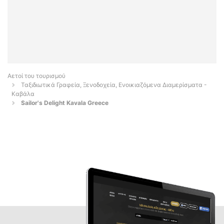
Αετοί του τουρισμού
Ταξιδιωτικά Γραφεία, Ξενοδοχεία, Ενοικιαζόμενα Διαμερίσματα -
Καβάλα
Sailor's Delight Kavala Greece