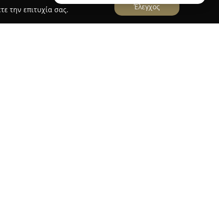
Έλεγχος
τε την επιτυχία σας.
e center of Sparta
 Σπάρτης
διακρίνεται για τη δυνατότητα
 στον πέμπτο όροφο, προσφέροντας πανοραμική
 ιστορικό Μυστρά και τον ορεινό όγκο του
 της οδού Χείλωνος, στην κεντρική και ήσυχη
ίζει γρήγορη πρόσβαση σε σημαντικά αξιοθέατα
ης αγοράς.
ία ευρύχωρα υπνοδωμάτια και δύο πλήρως
χει σύγχρονες παροχές όπως κλιματισμό, δωρεάν
η με Netflix και κουζίνα με πλήρη εξοπλισμό. Ένα
ου διαμερίσματος αποτελεί το ιδιωτικό κλειστό