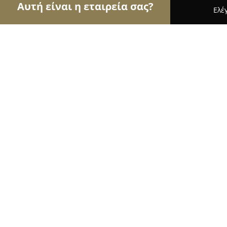
Αυτή είναι η εταιρεία σας?
Ελέ
Αετοί του τουρισμού
Ταξιδιωτικά Γραφεία, Ξεν
Penthouse in the center of Sparta
9.1
(58)
Σπαρτη, Χείλωνος
Εμφάνιση αριθμού τηλεφώνου