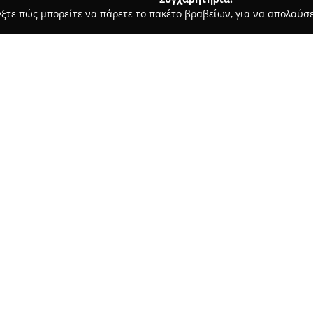
γξτε πώς μπορείτε να πάρετε το πακέτο βραβείων, για να απολαύσε
οδοχεία, Ενοικιαζόμενα Διαμερίσματα - Σπαρτη
Penthouse in th
Σχετικά με την εταιρεία:
Το
Penthouse στο κέντρο της
παροχής πολυτελούς διαμονής
θέα στην πόλη της Σπάρτης, το
Ταΰγετου. Η τοποθεσία του επί
Δείτε περισσότερα >>
περιοχή της Σπάρτης, διασφαλ
αλλά και σε κεντρικά σημεία τ
Το κατάλυμα περιλαμβάνει τρ
εξοπλισμένα μπάνια, ενώ παρέ
γρήγορο Wi-Fi, smart τηλεόρασ
από τα βασικά πλεονεκτήματα τ