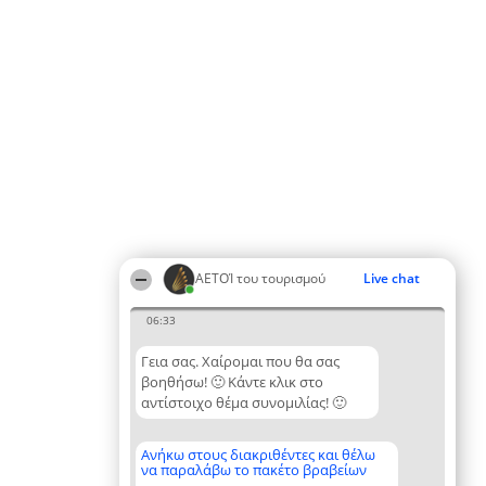
ΑΕΤΟΊ του τουρισμού
Live chat
06:33
Γεια σας. Χαίρομαι που θα σας
βοηθήσω! 🙂 Κάντε κλικ στο
αντίστοιχο θέμα συνομιλίας! 🙂
Ανήκω στους διακριθέντες και θέλω
να παραλάβω το πακέτο βραβείων