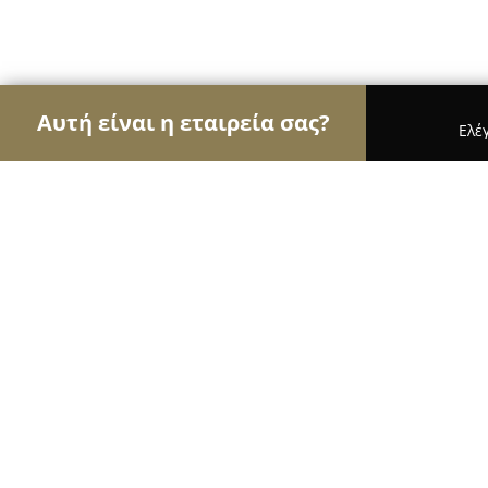
Αυτή είναι η εταιρεία σας?
Ελέ
Αετοί του τουρισμού
Ταξιδιωτικά Γραφεία, Ξεν
Archontiko Athina
9.1
(307)
Βεροια, Κουμαριά 591 32