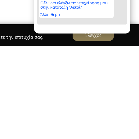
Θέλω να ελέγξω την επιχείρηση μου
στην κατάταξη "Αετοί"
Άλλο θέμα
Έλεγχος
τε την επιτυχία σας.
na
ι στην περιοχή της Κουμαριάς Βέροιας, σε
ό το κέντρο της πόλης και κοντά στο
ρόκειται για έναν ξενώνα με παραδοσιακό
ρικό κτίριο του 1906 που αρχικά λειτούργησε ως
θηση φιλοξενίας βασισμένη στην παράδοση της