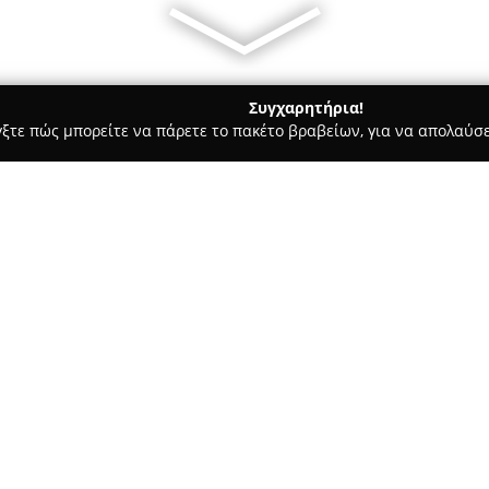
Συγχαρητήρια!
γξτε πώς μπορείτε να πάρετε το πακέτο βραβείων, για να απολαύσε
οδοχεία, Ενοικιαζόμενα Διαμερίσματα - Βεροια
Archontiko Athi
Σχετικά με την εταιρεία:
Το
Αρχοντικό Αθηνά
βρίσκετα
απόσταση δέκα χιλιομέτρων απ
χιονοδρομικό κέντρο Σελίου. Π
χαρακτήρα, στεγασμένο σε ιστο
καφενείο, εμπνέοντας την αίσ
περιοχής.