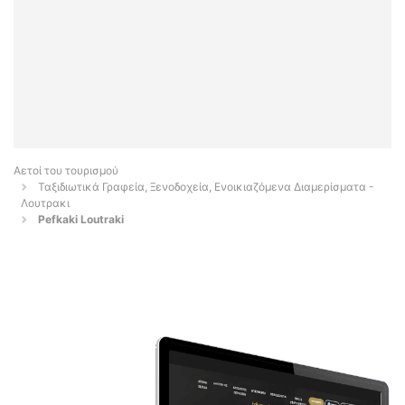
Αετοί του τουρισμού
Ταξιδιωτικά Γραφεία, Ξενοδοχεία, Ενοικιαζόμενα Διαμερίσματα -
Λουτρακι
Pefkaki Loutraki