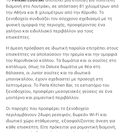
διαμονή στο Λουτράκι, σε απόσταση 81 χιλιομέτρων από
την Αθήνα και 8 χιλιομέτρων από την Κόρινθο. Το
ξενοδοχείο συνδυάζει τον σύγχρονο σχεδιασμό με τη
φυσική ομορφιά της περιοχής, προσφέροντας ένα
γαλήνιο και ειδυλλιακό περιβάλλον για τους
επισκέπτες.
Η άμεση πρόσβαση σε ιδιωτική παραλία επιτρέπει στους
επισκέπτες να απολαύσουν την ηρεμία και την ομορφιά
του Κορινθιακού κόλπου. Τα δωμάτια και οι σουίτες στο
κατάλυμα, όπως τα Deluxe δωμάτια με θέα στη
θάλασσα, οι Junior σουίτες και τα ιδιωτικά
μπανγκαλόου, έχουν σχεδιαστεί με προσοχή στη
λεπτομέρεια. Το Perla Kitchen Bar, το εστιατόριο του
ξενοδοχείου, προσφέρει μεσογειακές γεύσεις σε ένα
μοντέρνο και ρομαντικό περιβάλλον.
Οι παροχές που προσφέρει το ξενοδοχείο
περιλαμβάνουν 24ωρη ρεσεψιόν, δωρεάν Wi-Fi και
ιδιωτικό χώρο στάθμευσης, εξασφαλίζοντας άνεση για
κάθε επισκέπτη. Είτε πρόκειται για ρομαντική διαμονή,