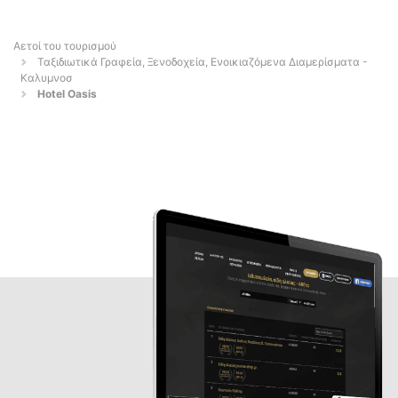
Αετοί του τουρισμού
Ταξιδιωτικά Γραφεία, Ξενοδοχεία, Ενοικιαζόμενα Διαμερίσματα -
Καλυμνοσ
Hotel Oasis