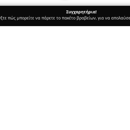
Συγχαρητήρια!
γξτε πώς μπορείτε να πάρετε το πακέτο βραβείων, για να απολαύσε
δοχεία, Ενοικιαζόμενα Διαμερίσματα - Άλιμος
Maison 66
Σχετικά με την εταιρεία:
Το
Maison 66
είναι ένα νεόδμη
Ριβιέρα της Αθήνας και παρέχ
διαχειρίζεταιται από μια αθη
στον χώρο των τεχνών και του
Δείτε περισσότερα >>
ομορφιά της περιοχής μέσα απ
δωμάτια διαθέτει ξεχωριστή τ
στιλιστικές αναφορές που κυμαί
συνεισφέροντας σε μια ιδιαίτε