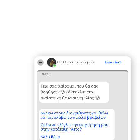
ΑΕΤΟΊ του τουρισμού
Live chat
04:43
Γεια σας. Χαίρομαι που θα σας
βοηθήσω! 🙂 Κάντε κλικ στο
αντίστοιχο θέμα συνομιλίας! 🙂
Ανήκω στους διακριθέντες και θέλω
να παραλάβω το πακέτο βραβείων
Θέλω να ελέγξω την επιχείρηση μου
στην κατάταξη "Αετοί"
Άλλο θέμα