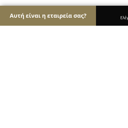
Αυτή είναι η εταιρεία σας?
Ελέ
Αετοί του τουρισμού
Ταξιδιωτικά Γραφεία, Ξενο
Maison 66
8.5
(678)
Άλιμος, Χρυσάφι 7, Άλιμος
Εμφάνιση αριθμού τηλεφώνου