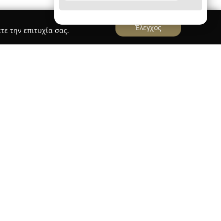
Έλεγχος
τε την επιτυχία σας.
το, boutique κατάλυμα που βρίσκεται στη
ει διαμονή υψηλής ποιότητας. Η επιχείρηση
ναϊκή οικογένεια με μακροχρόνια δραστηριότητα
 τουρισμού, αποτυπώνοντας την αυθεντική
ό την αισθητική της. Κάθε ένα από τα δώδεκα
αυτότητα και ιδιαίτερη διακόσμηση, με
νονται από tropical chic έως art deco,
ρη, ημι-τροπική αίσθηση.