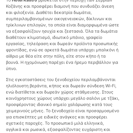
Κοζάνης και προσφέρει διαμονή που συνδυάζει άνεση
και φιλοξενία. Διαθέτει δεκατρία δωμάτια,
συμπεριλαμβανομένων οικογενειακών, δίκλινων και
τρίκλινων επιλογών, τα οποία είναι διαμορφωμένα ώστε
να εξασφαλίζουν ησυχία και ζεστασιά. Όλα τα δωμάτια
διαθέτουν κλιματισμό, ιδιωτικό μπάνιο, γραφείο
εργασίας, τηλεόραση και δωρεάν προϊόντα προσωπικής
φροντίδας, ενώ σε αρκετά δωμάτια υπάρχει μπαλκόνι ή
αίθριο με θέα είτε στην πόλη, είτε στον κήπο ή τα
βουνά. Η ηχομόνωση παρέχει ένα ήρεμο περιβάλλον για
ύπνο.
Στις εγκαταστάσεις του ξενοδοχείου περιλαμβάνονται
ηλιόλουστη βεράντα, κήπος και δωρεάν σύνδεση Wi-Fi,
ενώ διατίθεται και δωρεάν χώρος στάθμευσης. Στους
κοινόχρηστους χώρους υπάρχει μεγάλο σαλόνι με τζάκι,
προσφέροντας ιδανικό σημείο χαλάρωσης κατά τους
χειμερινούς μήνες. Το ξενοδοχείο είναι προσαρμοσμένο
για επισκέπτες με ειδικές ανάγκες και προσφέρει
σχετικές παροχές. Το προσωπικό μιλά ελληνικά,
αγγλικά και ρωσικά, εξασφαλίζοντας ευχάριστη και