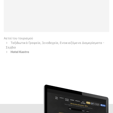
Αετοί του τουρισμού
Ταξιδιωτικά Γραφεία, Ξενοδοχεία, Ενοικιαζόμενα Διαμερίσματα -
Σερβια
Hotel Kastro