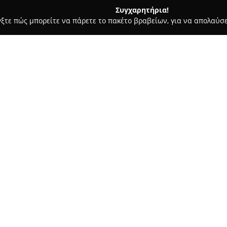
Συγχαρητήρια!
γξτε πώς μπορείτε να πάρετε το πακέτο βραβείων, για να απολαύσε
οδοχεία, Ενοικιαζόμενα Διαμερίσματα - Λουτρακι
Villa Armonia
Σχετικά με την εταιρεία:
Villa Armonia
αποτελεί μια πρ
υψηλά πρότυπα ανέσεων με τη
τοποθετημένη πάνω σε έναν πε
λεπτών από το Λουτράκι, προσ
Δείτε περισσότερα >>
στη λίμνη Βουλιαγμένη καθώς κ
ανεξάρτητη και με ιδιωτική πι
οικογένειες, ομάδες φίλων ή 
αναζωογόνηση.
Η τοποθεσία ξεχωρίζει για τη