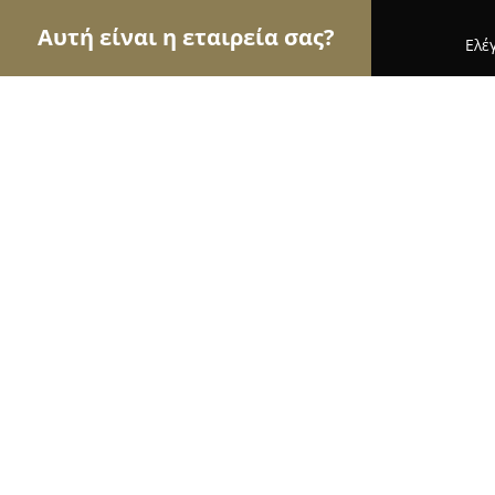
Αυτή είναι η εταιρεία σας?
Ελέ
Αετοί του τουρισμού
Ταξιδιωτικά Γραφεία, Ξεν
Villa Armonia
9.7
(94)
Λουτρακι, Loutráki
Εμφάνιση αριθμού τηλεφώνου