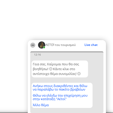
ΑΕΤΟΊ του τουρισμού
Live chat
12:16
Γεια σας. Χαίρομαι που θα σας
βοηθήσω! 🙂 Κάντε κλικ στο
αντίστοιχο θέμα συνομιλίας! 🙂
Ανήκω στους διακριθέντες και θέλω
να παραλάβω το πακέτο βραβείων
Θέλω να ελέγξω την επιχείρηση μου
στην κατάταξη "Αετοί"
Άλλο θέμα