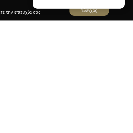
Έλεγχος
τε την επιτυχία σας.
όταση πολυτελούς διαμονής, συνδυάζοντας τα
 φυσική ομορφιά του περιβάλλοντος. Βρίσκεται
υκόφυτο λόφο, σε μικρή απόσταση είκοσι
φέροντας στους επισκέπτες της πανοραμική θέα
αι τον Κορινθιακό Κόλπο. Η συγκεκριμένη βίλα,
σίνα, διαμορφώνει έναν χώρο ιδανικό για
ζευγάρια που αναζητούν γαλήνη και
ν ήσυχη ατμόσφαιρα και τα εντυπωσιακά φυσικά