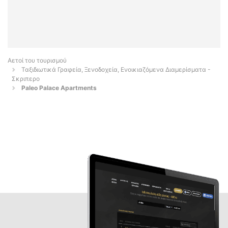
Αετοί του τουρισμού
Ταξιδιωτικά Γραφεία, Ξενοδοχεία, Ενοικιαζόμενα Διαμερίσματα -
Σκριπερο
Paleo Palace Apartments