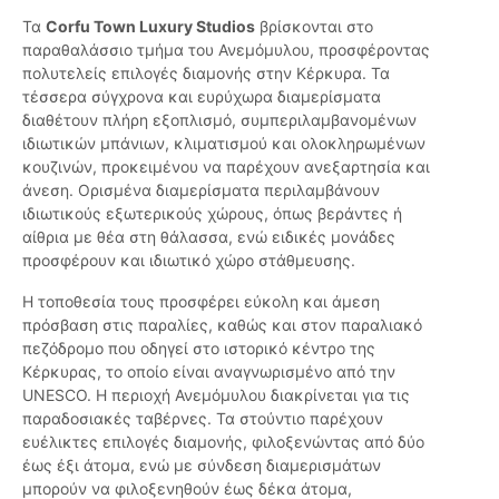
Τα
Corfu Town Luxury Studios
βρίσκονται στο
παραθαλάσσιο τμήμα του Ανεμόμυλου, προσφέροντας
πολυτελείς επιλογές διαμονής στην Κέρκυρα. Τα
τέσσερα σύγχρονα και ευρύχωρα διαμερίσματα
διαθέτουν πλήρη εξοπλισμό, συμπεριλαμβανομένων
ιδιωτικών μπάνιων, κλιματισμού και ολοκληρωμένων
κουζινών, προκειμένου να παρέχουν ανεξαρτησία και
άνεση. Ορισμένα διαμερίσματα περιλαμβάνουν
ιδιωτικούς εξωτερικούς χώρους, όπως βεράντες ή
αίθρια με θέα στη θάλασσα, ενώ ειδικές μονάδες
προσφέρουν και ιδιωτικό χώρο στάθμευσης.
Η τοποθεσία τους προσφέρει εύκολη και άμεση
πρόσβαση στις παραλίες, καθώς και στον παραλιακό
πεζόδρομο που οδηγεί στο ιστορικό κέντρο της
Κέρκυρας, το οποίο είναι αναγνωρισμένο από την
UNESCO. Η περιοχή Ανεμόμυλου διακρίνεται για τις
παραδοσιακές ταβέρνες. Τα στούντιο παρέχουν
ευέλικτες επιλογές διαμονής, φιλοξενώντας από δύο
έως έξι άτομα, ενώ με σύνδεση διαμερισμάτων
μπορούν να φιλοξενηθούν έως δέκα άτομα,