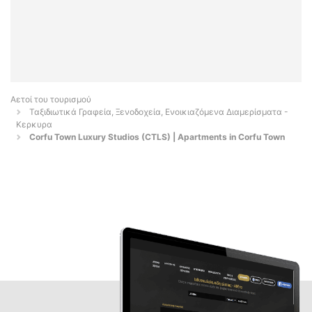
Αετοί του τουρισμού
Ταξιδιωτικά Γραφεία, Ξενοδοχεία, Ενοικιαζόμενα Διαμερίσματα -
Κερκυρα
Corfu Town Luxury Studios (CTLS) | Apartments in Corfu Town