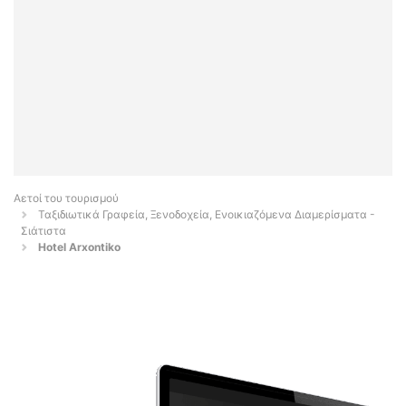
Αετοί του τουρισμού
Ταξιδιωτικά Γραφεία, Ξενοδοχεία, Ενοικιαζόμενα Διαμερίσματα -
Σιάτιστα
Hotel Arxontiko