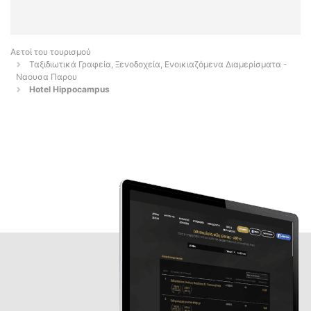
Αετοί του τουρισμού
Ταξιδιωτικά Γραφεία, Ξενοδοχεία, Ενοικιαζόμενα Διαμερίσματα -
Ναουσα Παρου
Hotel Hippocampus