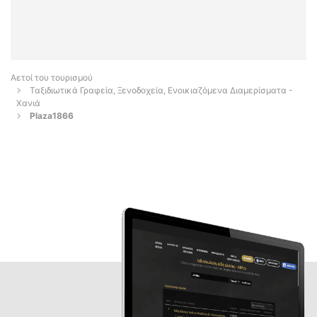
Αετοί του τουρισμού
Ταξιδιωτικά Γραφεία, Ξενοδοχεία, Ενοικιαζόμενα Διαμερίσματα -
Χανιά
Plaza1866