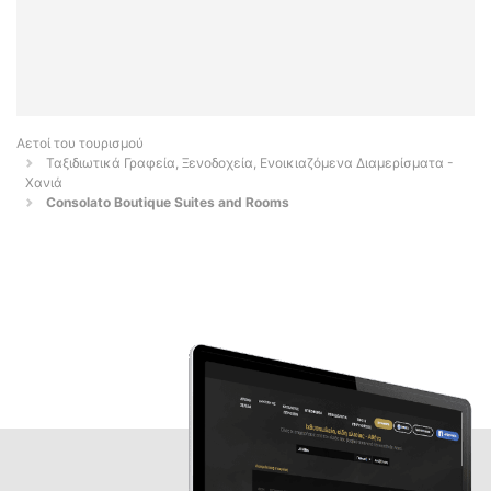
Αετοί του τουρισμού
Ταξιδιωτικά Γραφεία, Ξενοδοχεία, Ενοικιαζόμενα Διαμερίσματα -
Χανιά
Consolato Boutique Suites and Rooms