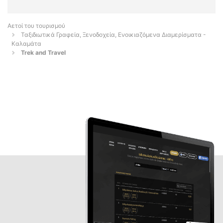
Αετοί του τουρισμού
Ταξιδιωτικά Γραφεία, Ξενοδοχεία, Ενοικιαζόμενα Διαμερίσματα -
Καλαμάτα
Trek and Travel