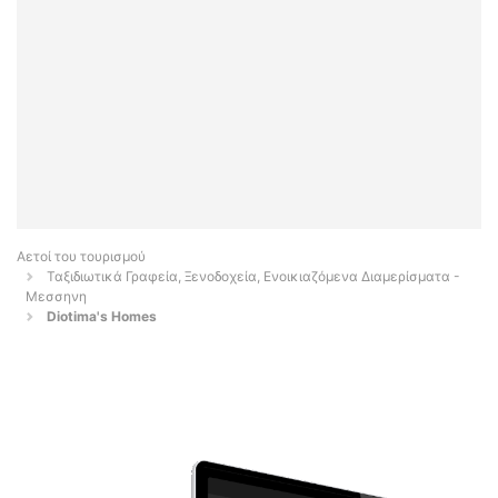
Αετοί του τουρισμού
Ταξιδιωτικά Γραφεία, Ξενοδοχεία, Ενοικιαζόμενα Διαμερίσματα -
Μεσσηνη
Diotima's Homes