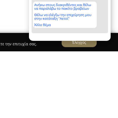
Ανήκω στους διακριθέντες και θέλω
να παραλάβω το πακέτο βραβείων
Θέλω να ελέγξω την επιχείρηση μου
στην κατάταξη "Αετοί"
Άλλο θέμα
Έλεγχος
τε την επιτυχία σας.
& Water Park Holiday Resort
 Holiday Resort
αποτελεί ένα πολυτελές all-
μένο στην αμμώδη παραλία του Φόδελε, στις
δυάζει τη γνήσια κρητική φιλοξενία με
τας εμπειρία διακοπών με ιδιαίτερο χαρακτήρα.