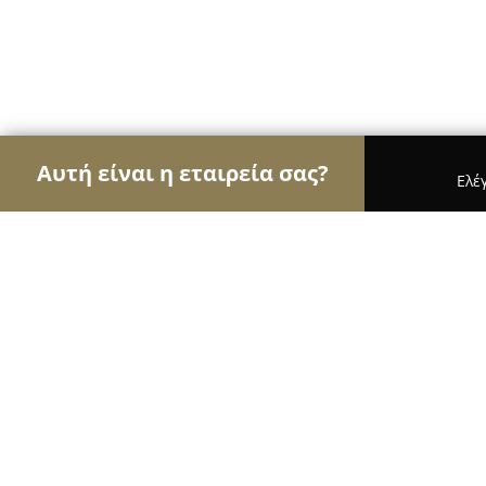
Αυτή είναι η εταιρεία σας?
Ελέ
Αετοί του τουρισμού
Ταξιδιωτικά Γραφεία, Ξεν
Fodele Beach & Water Park Holiday