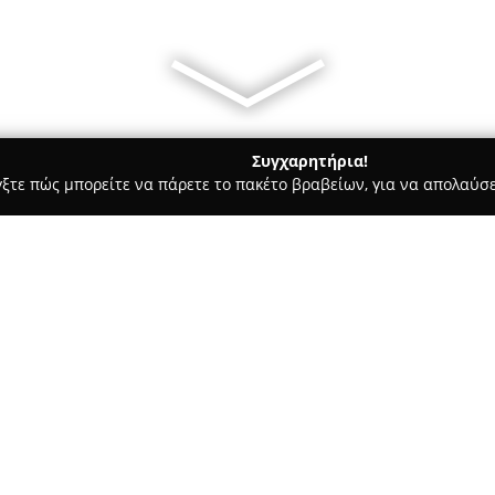
Συγχαρητήρια!
γξτε πώς μπορείτε να πάρετε το πακέτο βραβείων, για να απολαύσε
οδοχεία, Ενοικιαζόμενα Διαμερίσματα - Ηρακλειο
Fodele Beach 
 Resort
Σχετικά με την εταιρεία:
Το
Fodele Beach & Water Park
inclusive κατάλυμα, τοποθετη
βόρειες ακτές της Κρήτης. Συν
σύγχρονες παροχές, προσφέρον
Δείτε περισσότερα >>