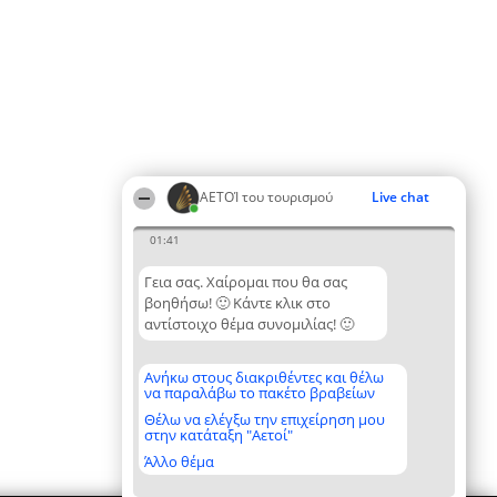
ΑΕΤΟΊ του τουρισμού
Live chat
01:41
Γεια σας. Χαίρομαι που θα σας
βοηθήσω! 🙂 Κάντε κλικ στο
αντίστοιχο θέμα συνομιλίας! 🙂
Ανήκω στους διακριθέντες και θέλω
να παραλάβω το πακέτο βραβείων
Θέλω να ελέγξω την επιχείρηση μου
στην κατάταξη "Αετοί"
Άλλο θέμα