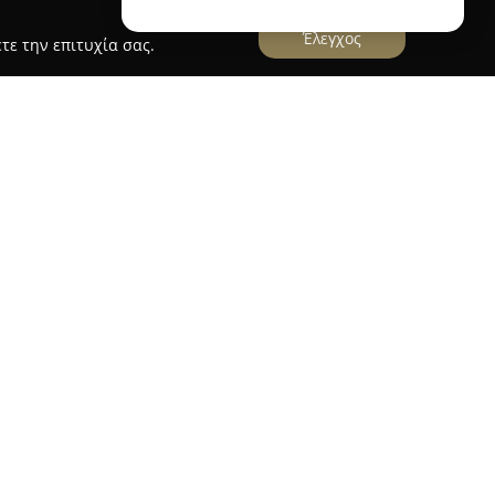
Έλεγχος
τε την επιτυχία σας.
Villa - Meteora's budget accommodations -
τους πρόποδες των Μετεώρων, εντός του
 και σε απόσταση ενός χιλιομέτρου από την
υάζει παραδοσιακά στοιχεία με σύγχρονες
ία διαμονής που χαρακτηρίζεται από άνεση και
 δωμάτια διακοσμημένα με παραδοσιακό ύφος, τα
κετά προσφέρουν μπαλκόνι με θέα προς τα
ος του Αγίου Γεωργίου.
illa περιλαμβάνουν πλήρως εξοπλισμένη
θιστικό με τζάκι, καθημερινό πρωινό στον ειδικά