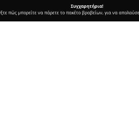
Συγχαρητήρια!
γξτε πώς μπορείτε να πάρετε το πακέτο βραβείων, για να απολαύσε
οδοχεία, Ενοικιαζόμενα Διαμερίσματα - Ελασσονα
San Giorgio 
et accommodations -
Σχετικά με την εταιρεία:
Η
San Giorgio Villa
βρίσκεται σ
παραδοσιακού χωριού Καστράκι
Καλαμπάκα. Το κατάλυμα συνδ
παροχές, προσφέροντας εμπειρ
Δείτε περισσότερα >>
αυθεντικότητα. Διαθέτει δέκα
οποία είναι ευρύχωρα, ενώ αρ
βράχια των Μετεώρων ή το δάσ
Οι παροχές της San Giorgio V
κοινόχρηστη κουζίνα, άνετο κα