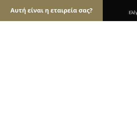
Αυτή είναι η εταιρεία σας?
Ελέ
Αετοί του τουρισμού
Ταξιδιωτικά Γραφεία, Ξεν
San Giorgio Villa - Meteora's budg
8.3
(1738)
Ελασσονα, Καλαμπάκα 422 00
Εμφάνιση αριθμού τηλεφώνου