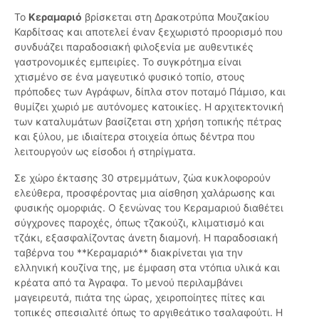
Το
Κεραμαριό
βρίσκεται στη Δρακοτρύπα Μουζακίου
Καρδίτσας και αποτελεί έναν ξεχωριστό προορισμό που
συνδυάζει παραδοσιακή φιλοξενία με αυθεντικές
γαστρονομικές εμπειρίες. Το συγκρότημα είναι
χτισμένο σε ένα μαγευτικό φυσικό τοπίο, στους
πρόποδες των Αγράφων, δίπλα στον ποταμό Πάμισο, και
θυμίζει χωριό με αυτόνομες κατοικίες. Η αρχιτεκτονική
των καταλυμάτων βασίζεται στη χρήση τοπικής πέτρας
και ξύλου, με ιδιαίτερα στοιχεία όπως δέντρα που
λειτουργούν ως είσοδοι ή στηρίγματα.
Σε χώρο έκτασης 30 στρεμμάτων, ζώα κυκλοφορούν
ελεύθερα, προσφέροντας μια αίσθηση χαλάρωσης και
φυσικής ομορφιάς. Ο ξενώνας του Κεραμαριού διαθέτει
σύγχρονες παροχές, όπως τζακούζι, κλιματισμό και
τζάκι, εξασφαλίζοντας άνετη διαμονή. Η παραδοσιακή
ταβέρνα του **Κεραμαριό** διακρίνεται για την
ελληνική κουζίνα της, με έμφαση στα ντόπια υλικά και
κρέατα από τα Άγραφα. Το μενού περιλαμβάνει
μαγειρευτά, πιάτα της ώρας, χειροποίητες πίτες και
τοπικές σπεσιαλιτέ όπως το αργιθεάτικο τσαλαφούτι. Η