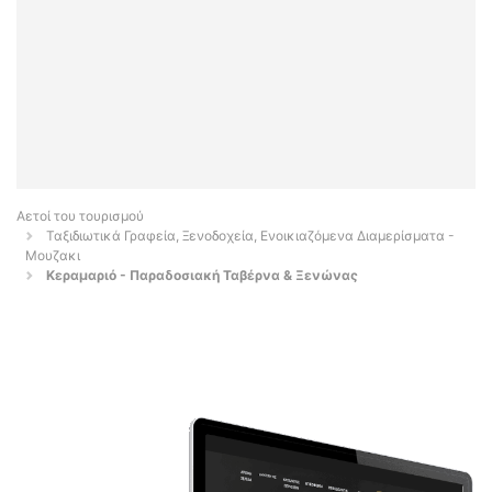
Αετοί του τουρισμού
Ταξιδιωτικά Γραφεία, Ξενοδοχεία, Ενοικιαζόμενα Διαμερίσματα -
Μουζακι
Κεραμαριό - Παραδοσιακή Ταβέρνα & Ξενώνας