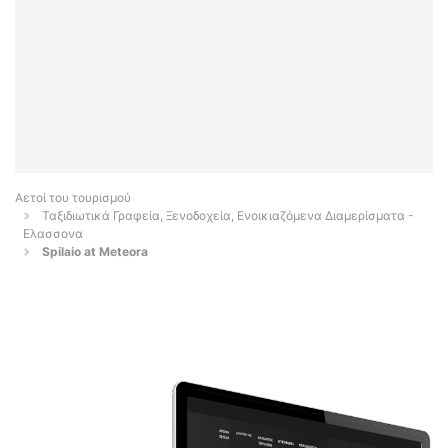
Αετοί του τουρισμού
Ταξιδιωτικά Γραφεία, Ξενοδοχεία, Ενοικιαζόμενα Διαμερίσματα -
Ελασσονα
Spilaio at Meteora