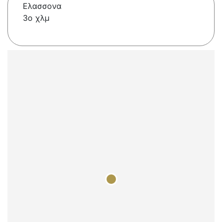
Ελασσονα
3ο χλμ