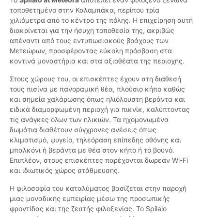
τοποθετημένο στην Καλαμπάκα, περίπου τρία
χιλιόμετρα από το κέντρο της πόλης. Η επιχείρηση αυτή
διακρίνεται για την ήσυχη τοποθεσία της, ακριβώς
απέναντι από τους εντυπωσιακούς βράχους των
Μετεώρων, προσφέροντας εύκολη πρόσβαση στα
κοντινά μοναστήρια και στα αξιοθέατα της περιοχής.
Στους χώρους του, οι επισκέπτες έχουν στη διάθεσή
τους πισίνα με πανοραμική θέα, πλούσιο κήπο καθώς
και σημεία χαλάρωσης όπως ηλιόλουστη βεράντα και
ειδικά διαμορφωμένη περιοχή για πικνίκ, καλύπτοντας
τις ανάγκες όλων των ηλικιών. Τα ηχομονωμένα
δωμάτια διαθέτουν σύγχρονες ανέσεις όπως
κλιματισμό, ψυγείο, τηλεόραση επίπεδης οθόνης και
μπαλκόνι ή βεράντα με θέα στον κήπο ή το βουνό.
Επιπλέον, στους επισκέπτες παρέχονται δωρεάν Wi-Fi
και ιδιωτικός χώρος στάθμευσης.
Η φιλοσοφία του καταλύματος βασίζεται στην παροχή
μιας μοναδικής εμπειρίας μέσω της προσωπικής
φροντίδας και της ζεστής φιλοξενίας. Το Spilaio