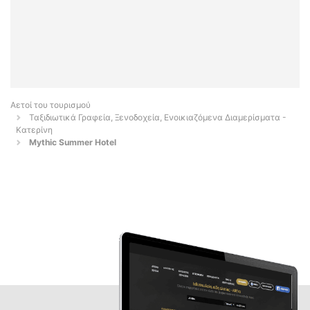
Αετοί του τουρισμού
Ταξιδιωτικά Γραφεία, Ξενοδοχεία, Ενοικιαζόμενα Διαμερίσματα -
Κατερίνη
Mythic Summer Hotel