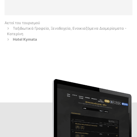
Αετοί του τουρισμού
Ταξιδιωτικά Γραφεία, Ξενοδοχεία, Ενοικιαζόμενα Διαμερίσματα -
Κατερίνη
Hotel Kymata