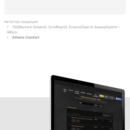
Αετοί του τουρισμού
Ταξιδιωτικά Γραφεία, Ξενοδοχεία, Ενοικιαζόμενα Διαμερίσματα -
Αθήνα
Athens Comfort