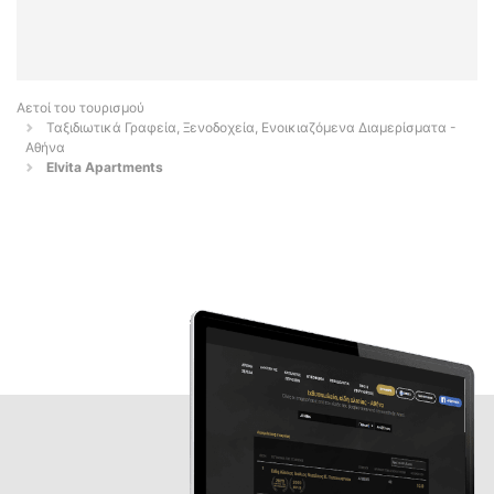
Αετοί του τουρισμού
Ταξιδιωτικά Γραφεία, Ξενοδοχεία, Ενοικιαζόμενα Διαμερίσματα -
Αθήνα
Elvita Apartments