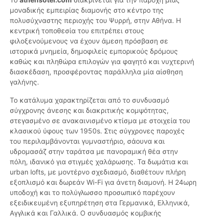
μοναδικής εμπειρίας διαμονής στο κέντρο της
πολυσύχναστης περιοχής του Ψυρρή, στην Αθήνα. Η
κεντρική τοποθεσία του επιτρέπει στους
φιλοξενούμενους να έχουν άμεση πρόσβαση σε
ιστορικά μνημεία, δημοφιλείς εμπορικούς δρόμους
καθώς και πληθώρα επιλογών για φαγητό και νυχτερινή
διασκέδαση, προσφέροντας παράλληλα μία αίσθηση
γαλήνης.
Το κατάλυμα χαρακτηρίζεται από το συνδυασμό
σύγχρονης άνεσης και διακριτικής κομψότητας,
στεγασμένο σε ανακαινισμένο κτίσμα με στοιχεία του
κλασικού ύφους των 1950s. Στις σύγχρονες παροχές
του περιλαμβάνονται γυμναστήριο, σάουνα και
υδρομασάζ στην ταράτσα με πανοραμική θέα στην
πόλη, ιδανικό για στιγμές χαλάρωσης. Τα δωμάτια και
urban lofts, με μοντέρνο σχεδιασμό, διαθέτουν πλήρη
εξοπλισμό και δωρεάν Wi-Fi για άνετη διαμονή. Η 24ωρη
υποδοχή και το πολύγλωσσο προσωπικό παρέχουν
εξειδικευμένη εξυπηρέτηση στα Γερμανικά, Ελληνικά,
Αγγλικά και Γαλλικά. Ο συνδυασμός κομβικής