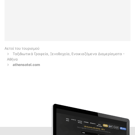
Αετοί του τουρισμού
Ταξιδιωτικά Γραφεία, Ξενοδοχεία, Ενοικιαζόμενα Διαμερίσματα -
Αθήνα
athensotel.com