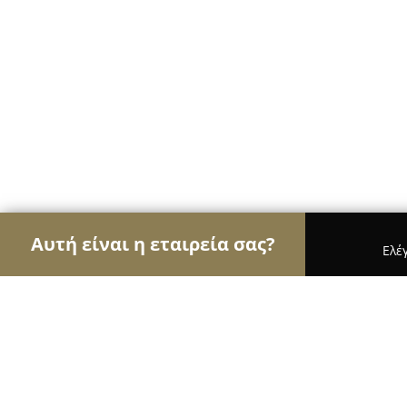
Αυτή είναι η εταιρεία σας?
Ελέ
Αετοί του τουρισμού
Ταξιδιωτικά Γραφεία, Ξεν
Palaio Faliro a bright spacious apt