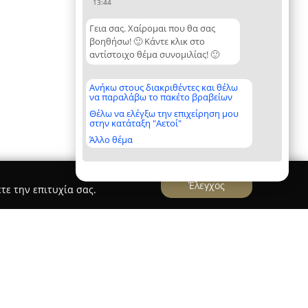
13:44
Γεια σας. Χαίρομαι που θα σας
βοηθήσω! 🙂 Κάντε κλικ στο
αντίστοιχο θέμα συνομιλίας! 🙂
Ανήκω στους διακριθέντες και θέλω
να παραλάβω το πακέτο βραβείων
Θέλω να ελέγξω την επιχείρηση μου
στην κατάταξη "Αετοί"
Άλλο θέμα
Έλεγχος
τε την επιτυχία σας.
a bright spacious apt