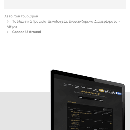
Αετοί του τουρισμού
Ταξιδιωτικά Γραφεία, Ξενοδοχεία, Ενοικιαζόμενα Διαμερίσματα -
Αθήνα
Greece U Around