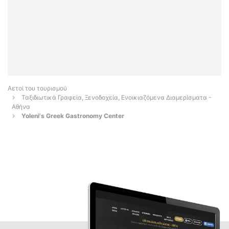
Αετοί του τουρισμού
Ταξιδιωτικά Γραφεία, Ξενοδοχεία, Ενοικιαζόμενα Διαμερίσματα -
Αθήνα
Yoleni's Greek Gastronomy Center