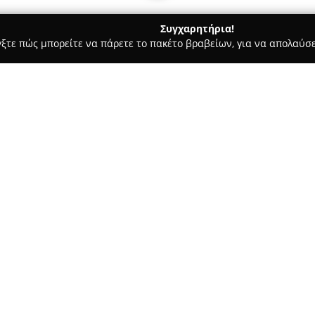
Συγχαρητήρια!
γξτε πώς μπορείτε να πάρετε το πακέτο βραβείων, για να απολαύσε
οδοχεία, Ενοικιαζόμενα Διαμερίσματα - Αθήνα
NS Place
Σχετικά με την εταιρεία:
NS Place
παρέχει μια ξεχωριστ
προσφέροντας πολυτελή διαμε
εταιρεία, που βρίσκεται στη Μ
άνετα καταλύματα με σύγχρονο
Δείτε περισσότερα >>
μέγεθος, φιλοξενώντας από δύ
διαμερίσματα εξασφαλίζουν μ
ιδιαίτερο χαρακτήρα στη διαμ
Οι επισκέπτες της NS Place α