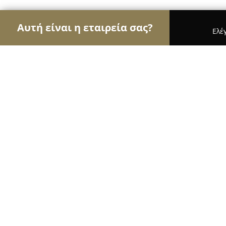
Αυτή είναι η εταιρεία σας?
Ελέ
Αετοί του τουρισμού
Ταξιδιωτικά Γραφεία, Ξεν
NS Place
9.6
(342)
Αθήνα, Athens
Εμφάνιση αριθμού τηλεφώνου