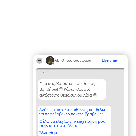
ΑΕΤΟΊ του τουρισμού
Live chat
22:33
Γεια σας. Χαίρομαι που θα σας
βοηθήσω! 🙂 Κάντε κλικ στο
αντίστοιχο θέμα συνομιλίας! 🙂
Ανήκω στους διακριθέντες και θέλω
να παραλάβω το πακέτο βραβείων
Θέλω να ελέγξω την επιχείρηση μου
στην κατάταξη "Αετοί"
Άλλο θέμα