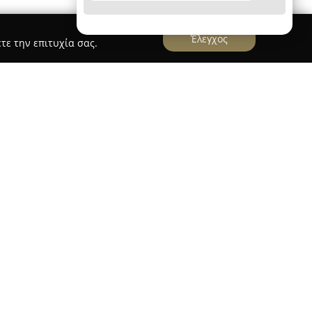
Έλεγχος
τε την επιτυχία σας.
ή εμπειρία διαμονής στο κέντρο της Αθήνας,
ρίσματα και υπηρεσίες υψηλής ποιότητας. Η
ητροπόλεως 80, διαθέτει πλήρως εξοπλισμένα και
 σχεδιασμό, τα οποία ποικίλλουν ως προς το
ο έως τέσσερα υπνοδωμάτια. Πολλά από τα
οναδική θέα στην Ακρόπολη, προσθέτοντας
ονή των επισκεπτών.
πολαμβάνουν σύγχρονες παροχές, όπως πλήρως