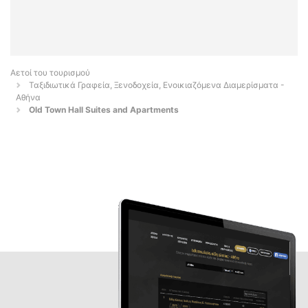
Αετοί του τουρισμού
Ταξιδιωτικά Γραφεία, Ξενοδοχεία, Ενοικιαζόμενα Διαμερίσματα -
Αθήνα
Old Town Hall Suites and Apartments