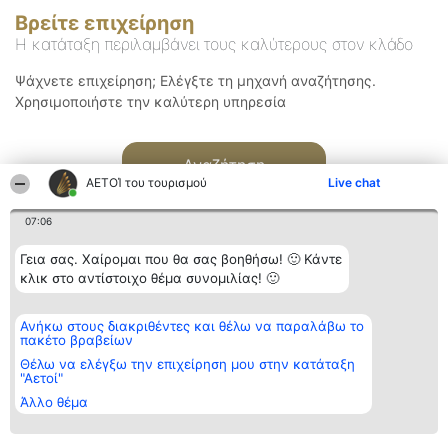
Βρείτε επιχείρηση
Η κατάταξη περιλαμβάνει τους καλύτερους στον κλάδο
Ψάχνετε επιχείρηση; Ελέγξτε τη μηχανή αναζήτησης.
Χρησιμοποιήστε την καλύτερη υπηρεσία
Αναζήτηση
ΑΕΤΟΊ του τουρισμού
Live chat
07:06
Γεια σας. Χαίρομαι που θα σας βοηθήσω! 🙂 Κάντε
κλικ στο αντίστοιχο θέμα συνομιλίας! 🙂
Διοργανωτής της
Κατάταξη
Επικοινωνία
Ανήκω στους διακριθέντες και θέλω να παραλάβω το
κατάταξης
Διακριθέντες
Επικοινωνία
πακέτο βραβείων
BEAUTIFUL COMPANY
Λίστα όλων
Μονοπρόσωπη ΙΚΕ
των
Θέλω να ελέγξω την επιχείρηση μου στην κατάταξη
ΤΗΛ. ΕΠΙΚΟΙΝΩΝΙΑΣ:
διακριθέντων
"Αετοί"
2104128019
Μεθοδολογία
Άλλο θέμα
email:
Όροι &
aetoi@beautifulcompany.co
προϋποθέσεις
ΠΟΛΙΤΙΚΗ
ΑΠΟΡΡΗΤΟΥ