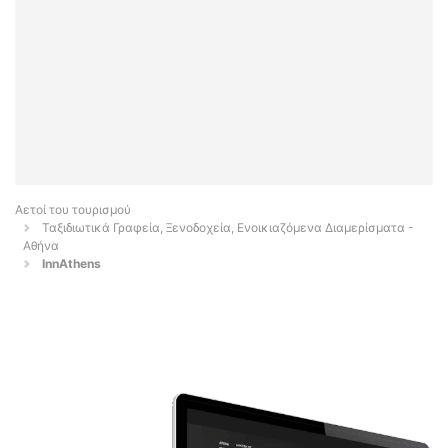
Αετοί του τουρισμού
Ταξιδιωτικά Γραφεία, Ξενοδοχεία, Ενοικιαζόμενα Διαμερίσματα -
Αθήνα
InnAthens