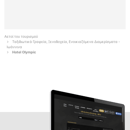
Αετοί του τουρισμού
Ταξιδιωτικά Γραφεία, Ξενοδοχεία, Ενοικιαζόμενα Διαμερίσματα -
Ιωάννινα
Hotel Olympic