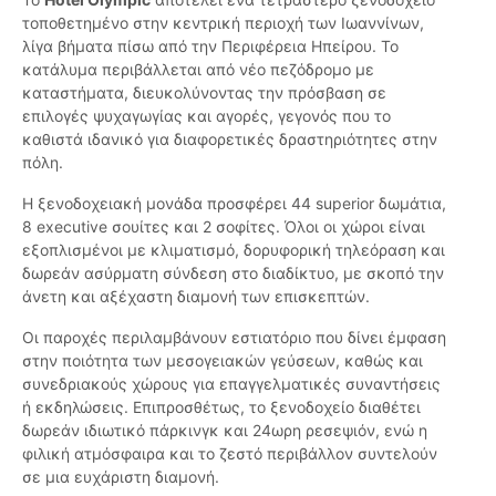
τοποθετημένο στην κεντρική περιοχή των Ιωαννίνων,
λίγα βήματα πίσω από την Περιφέρεια Ηπείρου. Το
κατάλυμα περιβάλλεται από νέο πεζόδρομο με
καταστήματα, διευκολύνοντας την πρόσβαση σε
επιλογές ψυχαγωγίας και αγορές, γεγονός που το
καθιστά ιδανικό για διαφορετικές δραστηριότητες στην
πόλη.
Η ξενοδοχειακή μονάδα προσφέρει 44 superior δωμάτια,
8 executive σουίτες και 2 σοφίτες. Όλοι οι χώροι είναι
εξοπλισμένοι με κλιματισμό, δορυφορική τηλεόραση και
δωρεάν ασύρματη σύνδεση στο διαδίκτυο, με σκοπό την
άνετη και αξέχαστη διαμονή των επισκεπτών.
Οι παροχές περιλαμβάνουν εστιατόριο που δίνει έμφαση
στην ποιότητα των μεσογειακών γεύσεων, καθώς και
συνεδριακούς χώρους για επαγγελματικές συναντήσεις
ή εκδηλώσεις. Επιπροσθέτως, το ξενοδοχείο διαθέτει
δωρεάν ιδιωτικό πάρκινγκ και 24ωρη ρεσεψιόν, ενώ η
φιλική ατμόσφαιρα και το ζεστό περιβάλλον συντελούν
σε μια ευχάριστη διαμονή.