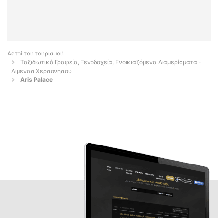
Αετοί του τουρισμού
Ταξιδιωτικά Γραφεία, Ξενοδοχεία, Ενοικιαζόμενα Διαμερίσματα -
Λιμενασ Χερσονησου
Aris Palace