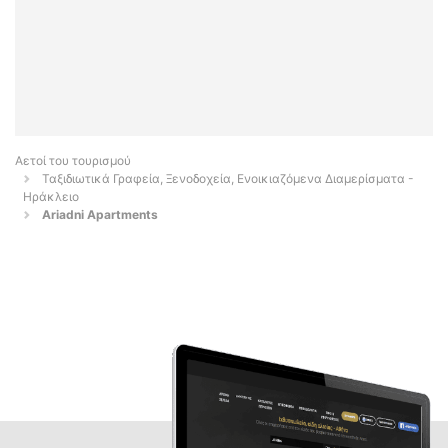
Αετοί του τουρισμού
Ταξιδιωτικά Γραφεία, Ξενοδοχεία, Ενοικιαζόμενα Διαμερίσματα -
Ηράκλειο
Ariadni Apartments