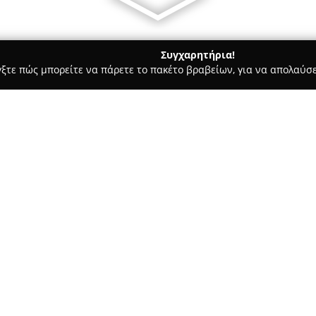
Συγχαρητήρια!
γξτε πώς μπορείτε να πάρετε το πακέτο βραβείων, για να απολαύσε
δοχεία, Ενοικιαζόμενα Διαμερίσματα - Γάζι
Vitoraki apartmen
Σχετικά με την εταιρεία:
Τα διαμερίσματα της
Vitoraki
και αποτελούν μια ευέλικτη π
απολαύσουν τις διακοπές τους
θέα προς τα βουνά της Κρήτης
Δείτε περισσότερα >>
παραλία της Αμμουδάρας βρίσκ
τα πόδια, διευκολύνοντας την
Κάθε διαμέρισμα διαθέτει μον