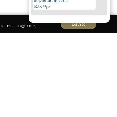
στην κατάταξη "Αετοί"
Άλλο θέμα
Έλεγχος
τε την επιτυχία σας.
t
 apartment
βρίσκονται στο Ηράκλειο της Κρήτης
ρόταση φιλοξενίας για όσους επιθυμούν να
. Η τοποθεσία τους προσφέρει ησυχία, μαγευτική
 και πλούσιο κήπο με καταπράσινη βλάστηση. Η
εται σε κοντινή απόσταση, μόλις δέκα λεπτά με
 πρόσβαση στη θάλασσα και τον ήλιο.
τέρνα άνεση, όπως πλήρως εξοπλισμένη κουζίνα,