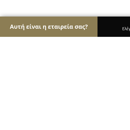
Αυτή είναι η εταιρεία σας?
Ελέ
Αετοί του τουρισμού
Ταξιδιωτικά Γραφεία, Ξενο
Vitoraki apartment
9.2
(69)
Γάζι, εθνικης αντιστασεως 31 και κρητης