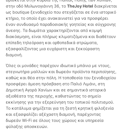
στην οδό Μυλωνογιάννη 36, το
TheJoy Hotel
διακρίνεται
ως boutique ξενοδοχείο που στεγάζεται σε ένα ιστορικό
κτήριο, το οποίο έχει ανακαινιστεί για να προσφέρει
έναν συνδυασμό παραδοσιακής γοητείας και σύγχρονης
άνεσης. Τα δωμάτια χαρακτηρίζονται από κομψή
διακόσμηση, είναι πλήρως κλιματιζόμενα και διαθέτουν
επίπεδη τηλεόραση και ορθοπεδικά στρώματα,
εξασφαλίζοντας μια ευχάριστη και ξεκούραστη
διαμονή.
Όλες οι μονάδες παρέχουν ιδιωτικό μπάνιο με ντους,
στεγνωτήρα μαλλιών και δωρεάν προϊόντα περιποίησης,
καθώς και θέα στην πόλη. Η τοποθεσία του ξενοδοχείου
προσφέρει άμεση πρόσβαση στο Παλιό Λιμάνι, στη
Δημοτική Αγορά Χανίων και σε σημαντικά ιστορικά
αξιοθέατα της περιοχής, καθιστώντας το σημείο
εκκίνησης για την εξερεύνηση του τοπικού πολιτισμού.
Το κατάλυμα φημίζεται για τη ζεστή κρητική φιλοξενία
και εξασφαλίζει αξέχαστη διαμονή, παρέχοντας
δωρεάν Wi-Fi σε όλους τους χώρους και υπηρεσία
φύλαξης αποσκευών.