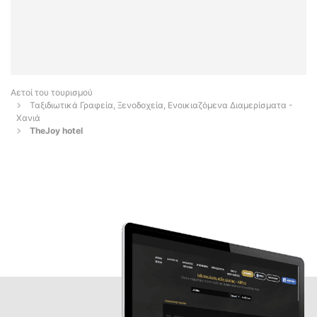
Αετοί του τουρισμού
Ταξιδιωτικά Γραφεία, Ξενοδοχεία, Ενοικιαζόμενα Διαμερίσματα -
Χανιά
TheJoy hotel