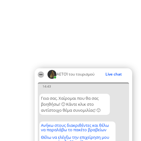
ΑΕΤΟΊ του τουρισμού
Live chat
14:43
Γεια σας. Χαίρομαι που θα σας
βοηθήσω! 🙂 Κάντε κλικ στο
αντίστοιχο θέμα συνομιλίας! 🙂
Ανήκω στους διακριθέντες και θέλω
να παραλάβω το πακέτο βραβείων
Θέλω να ελέγξω την επιχείρηση μου