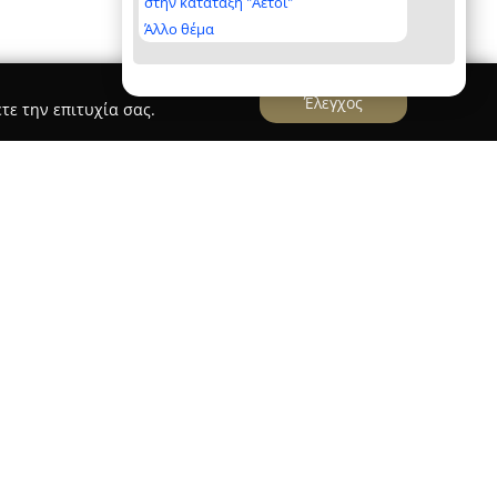
στην κατάταξη "Αετοί"
Άλλο θέμα
Έλεγχος
τε την επιτυχία σας.
tments
σκονται στα Χανιά και προσφέρουν διαμονή στο
ας άνεση με την παραδοσιακή κρητική
ολύ κοντά στο Παλιό Ενετικό Λιμάνι, επιτρέπει
ημεία, χαρακτηριστικά σοκάκια και τοπικά
ύσεις.
βάνουν διαμερίσματα και στούντιο με μπαλκόνι,
τια, καθώς και πλήρως εξοπλισμένες μικρές