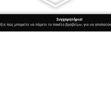
Συγχαρητήρια!
γξτε πώς μπορείτε να πάρετε το πακέτο βραβείων, για να απολαύσε
οδοχεία, Ενοικιαζόμενα Διαμερίσματα - Χανιά
Forum City Apar
Σχετικά με την εταιρεία:
Τα
Forum City Apartments
βρί
κέντρο της πόλης, συνδυάζοντ
ατμόσφαιρα. Το σημείο τους, π
άμεση πρόσβαση σε ιστορικά σ
Δείτε περισσότερα >>
εστιατόρια με παραδοσιακές γε
Οι επιλογές διαμονής περιλαμ
άνετα και κλιματιζόμενα δωμά