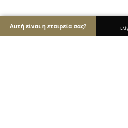
Αυτή είναι η εταιρεία σας?
Ελέ
Αετοί του τουρισμού
Ταξιδιωτικά Γραφεία, Ξεν
Forum City Apartments
9.1
(296)
Χανιά, 1 Μίνωος