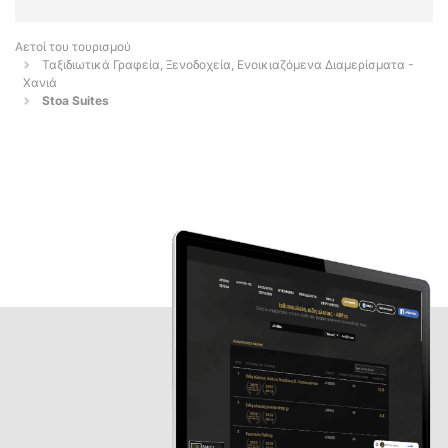
Αετοί του τουρισμού
Ταξιδιωτικά Γραφεία, Ξενοδοχεία, Ενοικιαζόμενα Διαμερίσματα -
Χανιά
Stoa Suites