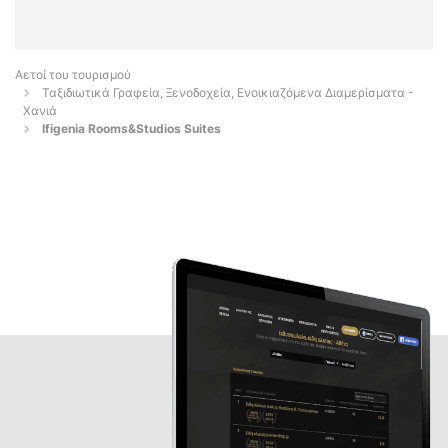
Αετοί του τουρισμού
Ταξιδιωτικά Γραφεία, Ξενοδοχεία, Ενοικιαζόμενα Διαμερίσματα -
Χανιά
Ifigenia Rooms&Studios Suites