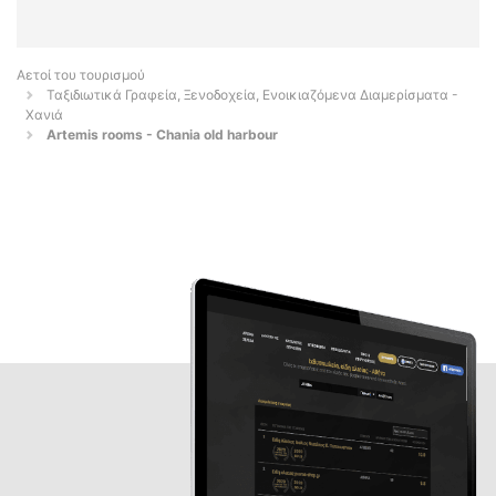
Αετοί του τουρισμού
Ταξιδιωτικά Γραφεία, Ξενοδοχεία, Ενοικιαζόμενα Διαμερίσματα -
Χανιά
Artemis rooms - Chania old harbour