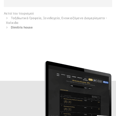
Αετοί του τουρισμού
Ταξιδιωτικά Γραφεία, Ξενοδοχεία, Ενοικιαζόμενα Διαμερίσματα -
Χαλκιδα
Dimitris house