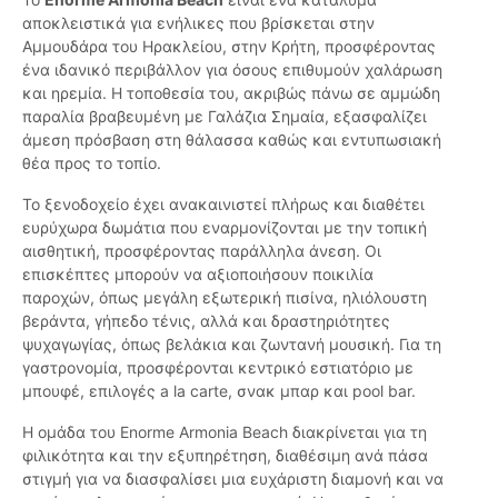
αποκλειστικά για ενήλικες που βρίσκεται στην
Αμμουδάρα του Ηρακλείου, στην Κρήτη, προσφέροντας
ένα ιδανικό περιβάλλον για όσους επιθυμούν χαλάρωση
και ηρεμία. Η τοποθεσία του, ακριβώς πάνω σε αμμώδη
παραλία βραβευμένη με Γαλάζια Σημαία, εξασφαλίζει
άμεση πρόσβαση στη θάλασσα καθώς και εντυπωσιακή
θέα προς το τοπίο.
Το ξενοδοχείο έχει ανακαινιστεί πλήρως και διαθέτει
ευρύχωρα δωμάτια που εναρμονίζονται με την τοπική
αισθητική, προσφέροντας παράλληλα άνεση. Οι
επισκέπτες μπορούν να αξιοποιήσουν ποικιλία
παροχών, όπως μεγάλη εξωτερική πισίνα, ηλιόλουστη
βεράντα, γήπεδο τένις, αλλά και δραστηριότητες
ψυχαγωγίας, όπως βελάκια και ζωντανή μουσική. Για τη
γαστρονομία, προσφέρονται κεντρικό εστιατόριο με
μπουφέ, επιλογές a la carte, σνακ μπαρ και pool bar.
Η ομάδα του Enorme Armonia Beach διακρίνεται για τη
φιλικότητα και την εξυπηρέτηση, διαθέσιμη ανά πάσα
στιγμή για να διασφαλίσει μια ευχάριστη διαμονή και να