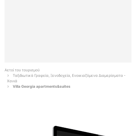
Αετοί του τουρισμού
Ταξιδιωτικά Γραφεία, Ξενοδοχεία, Ενοικιαζόμενα Διαμερίσματα -
Χανιά
Villa Georgia apartments&suites