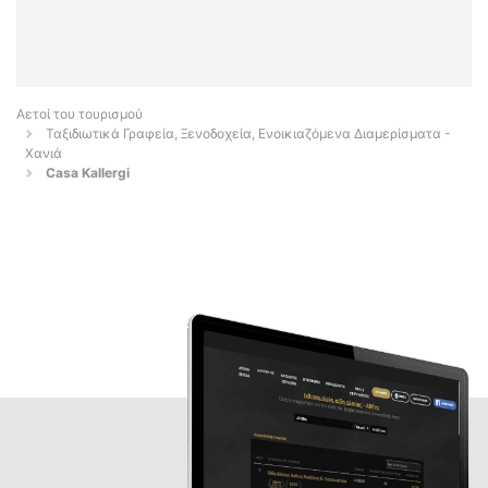
Αετοί του τουρισμού
Ταξιδιωτικά Γραφεία, Ξενοδοχεία, Ενοικιαζόμενα Διαμερίσματα -
Χανιά
Casa Kallergi