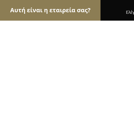
Αυτή είναι η εταιρεία σας?
Ελέ
Αετοί του τουρισμού
Ταξιδιωτικά Γραφεία, Ξεν
Villa Yasemi
8.8
(23)
Χανιά, Λάκκων 40
Εμφάνιση αριθμού τηλεφώνου