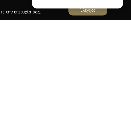
Έλεγχος
τε την επιτυχία σας.
ίζει για την εμπειρία διαμονής που παρέχει, με
και εντυπωσιακή πανοραμική θέα. Η βίλα
 αρχιτεκτονικού σχεδιασμού της, ο οποίος ενώνει
ε παραδοσιακά κρητικά χαρακτηριστικά. Το
της τοπίο εξασφαλίζει αίσθηση ηρεμίας και
 τη διαμονή τους εκεί.
ύνται με πέτρα και ξύλο, προσφέροντας μια
όσφαιρα. Η Villa Yasemi διαθέτει τρία άνετα
νια, παρέχοντας επαρκή χώρο για άνετη