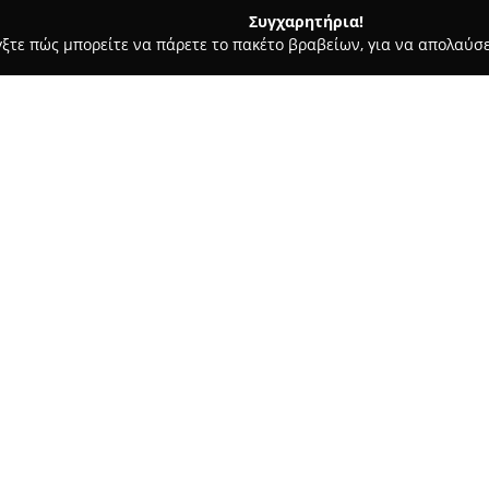
Συγχαρητήρια!
γξτε πώς μπορείτε να πάρετε το πακέτο βραβείων, για να απολαύσε
οδοχεία, Ενοικιαζόμενα Διαμερίσματα - Χανιά
Villa Yasemi
Σχετικά με την εταιρεία:
Η
Villa Yasemi
στα Χανιά ξεχωρ
άμεση πρόσβαση στη θάλασσα 
ξεχωρίζει λόγω του ιδιαίτερου
αρμονικά τη σύγχρονη άνεση μ
Δείτε περισσότερα >>
παραθαλάσσιο και ειδυλλιακό 
χαλάρωσης σε όσους επιλέξουν
Οι εσωτερικοί χώροι διακοσμο
φιλόξενη και εκλεπτυσμένη ατμ
υπνοδωμάτια και ισάριθμα μπά