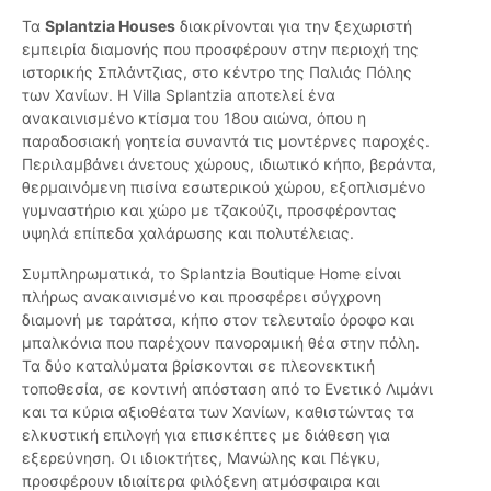
Τα
Splantzia Houses
διακρίνονται για την ξεχωριστή
εμπειρία διαμονής που προσφέρουν στην περιοχή της
ιστορικής Σπλάντζιας, στο κέντρο της Παλιάς Πόλης
των Χανίων. Η Villa Splantzia αποτελεί ένα
ανακαινισμένο κτίσμα του 18ου αιώνα, όπου η
παραδοσιακή γοητεία συναντά τις μοντέρνες παροχές.
Περιλαμβάνει άνετους χώρους, ιδιωτικό κήπο, βεράντα,
θερμαινόμενη πισίνα εσωτερικού χώρου, εξοπλισμένο
γυμναστήριο και χώρο με τζακούζι, προσφέροντας
υψηλά επίπεδα χαλάρωσης και πολυτέλειας.
Συμπληρωματικά, το Splantzia Boutique Home είναι
πλήρως ανακαινισμένο και προσφέρει σύγχρονη
διαμονή με ταράτσα, κήπο στον τελευταίο όροφο και
μπαλκόνια που παρέχουν πανοραμική θέα στην πόλη.
Τα δύο καταλύματα βρίσκονται σε πλεονεκτική
τοποθεσία, σε κοντινή απόσταση από το Ενετικό Λιμάνι
και τα κύρια αξιοθέατα των Χανίων, καθιστώντας τα
ελκυστική επιλογή για επισκέπτες με διάθεση για
εξερεύνηση. Οι ιδιοκτήτες, Μανώλης και Πέγκυ,
προσφέρουν ιδιαίτερα φιλόξενη ατμόσφαιρα και