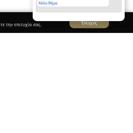
Άλλο θέμα
Έλεγχος
τε την επιτυχία σας.
nia, Crete
ραφικό, παραδοσιακής αρχιτεκτονικής
το οποίο βρίσκεται στην καρδιά της Παλιάς Πόλης
οθεσία του είναι εξαιρετική, καθώς βρίσκεται
λιού Ενετικού Λιμανιού, προσφέροντας
αι στο ιστορικό Φάρο. Το κτίσμα, το οποίο
γενείς περίπου το 1600 μ.Χ., έχει υποβληθεί σε
ασμό στην παράδοση, γεγονός που διατηρεί
νικά του στοιχεία.