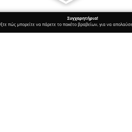
Συγχαρητήρια!
γξτε πώς μπορείτε να πάρετε το πακέτο βραβείων, για να απολαύσε
οδοχεία, Ενοικιαζόμενα Διαμερίσματα - Χανιά
Villa Venezia, Cha
Σχετικά με την εταιρεία:
Το
Villa Venezia
αποτελεί ένα γ
ξενοδοχείο με τρεις ορόφους, 
των Χανίων, στην Κρήτη. Η τοπ
επάνω στην προκυμαία του Πα
Δείτε περισσότερα >>
ανεμπόδιστη θέα στη θάλασσα κ
κατασκευάστηκε από Ενετούς ευ
προσεκτική ανακαίνιση με σεβ
bour
άθικτα τα αυθεντικά αρχιτεκτο