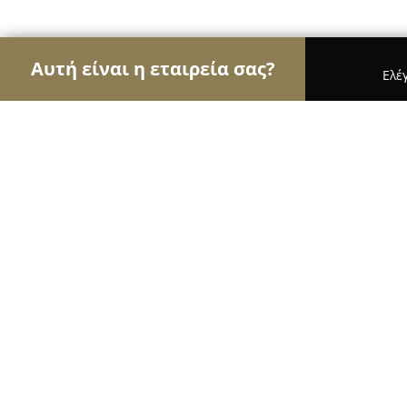
Αυτή είναι η εταιρεία σας?
Ελέ
Αετοί του τουρισμού
Ταξιδιωτικά Γραφεία, Ξεν
Villa Venezia, Chania, Crete
8
(340)
Χανιά, Akti Koundouriotou 36 - Old Venetian Har