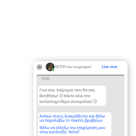
ΑΕΤΟΊ του τουρισμού
Live chat
15:00
Γεια σας. Χαίρομαι που θα σας
βοηθήσω! 🙂 Κάντε κλικ στο
αντίστοιχο θέμα συνομιλίας! 🙂
Ανήκω στους διακριθέντες και θέλω
να παραλάβω το πακέτο βραβείων
Θέλω να ελέγξω την επιχείρηση μου
στην κατάταξη "Αετοί"